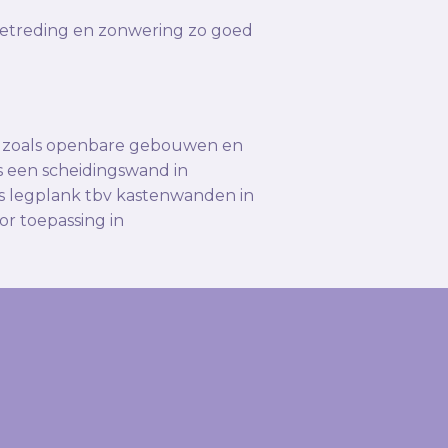
oetreding en zonwering zo goed
en zoals openbare gebouwen en
s een scheidingswand in
s legplank tbv kastenwanden in
r toepassing in